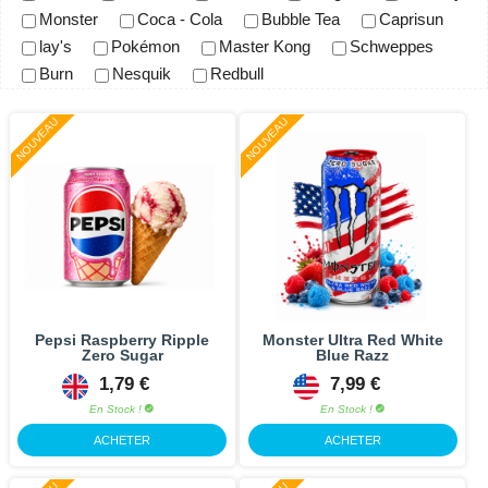
Monster
Coca - Cola
Bubble Tea
Caprisun
lay's
Pokémon
Master Kong
Schweppes
Burn
Nesquik
Redbull
NOUVEAU
NOUVEAU
Pepsi Raspberry Ripple
Monster Ultra Red White
Zero Sugar
Blue Razz
1,79 €
7,99 €
En Stock !
En Stock !
ACHETER
ACHETER