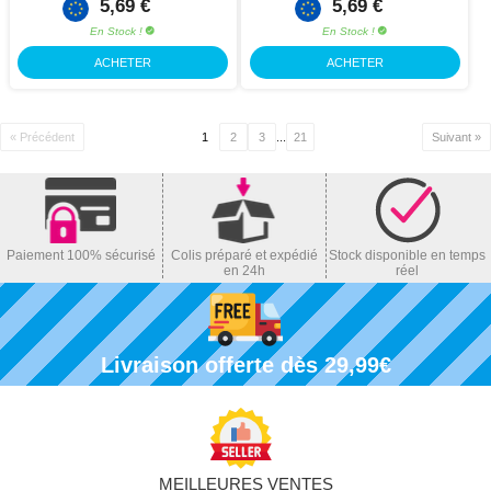
5,69 €
5,69 €
En Stock !
En Stock !
ACHETER
ACHETER
« Précédent
1
2
3
...
21
Suivant »
Paiement 100% sécurisé
Colis préparé et expédié
Stock disponible en temps
en 24h
réel
Livraison offerte dès 29,99€
MEILLEURES VENTES