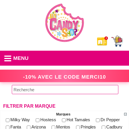
MENU
-10% AVEC LE CODE
MERCI10
FILTRER PAR MARQUE
Marques
Milky Way
Hostess
Hot Tamales
Dr Pepper
Fanta
Arizona
Mentos
Pringles
Cadbury