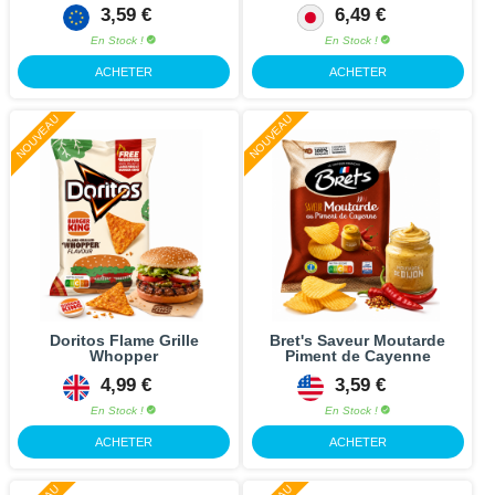
3,59 €
6,49 €
En Stock !
En Stock !
ACHETER
ACHETER
NOUVEAU
NOUVEAU
Doritos Flame Grille
Bret's Saveur Moutarde
Whopper
Piment de Cayenne
4,99 €
3,59 €
En Stock !
En Stock !
ACHETER
ACHETER