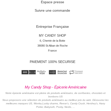
Espace presse
Suivre une commande
Entreprise Française
MY CANDY SHOP
6, Chemin de la Botte

38080 St Alban de Roche

France
PAIEMENT 100% SECURISE
My Candy Shop - Épicerie Américaine
Notre épicerie américaine est pleine de produits américains, de confiseries, chocolats et
bonbons US
Nous proposons une sélection de produits américains au meilleur prix du web. Découvrez les
meilleures marques US, Wonka,Lucky charms, Reese's, Candy Crush, Hershey's, Harry
Potter, Babyruth, Pocky, Nerds, ...