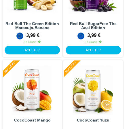
Red Bull The Green Edition
Red Bull SugarFree The
Maracuja-Banana
Acai Edition
3,99 €
3,99 €
En Stock !
En Stock !
ACHETER
ACHETER
NOUVEAU
NOUVEAU
CocoCoast Mango
CocoCoast Yuzu