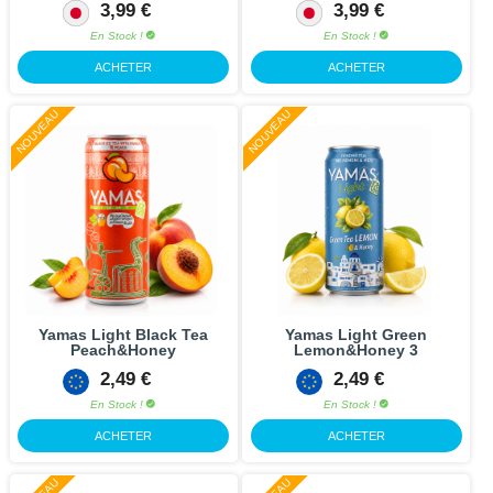
3,99 €
3,99 €
En Stock !
En Stock !
ACHETER
ACHETER
NOUVEAU
NOUVEAU
Yamas Light Black Tea
Yamas Light Green
Peach&Honey
Lemon&Honey 3
2,49 €
2,49 €
En Stock !
En Stock !
ACHETER
ACHETER