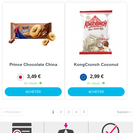
Prince Chocolate China
KongCrunch Coconut
3,49 €
2,99 €
En Stock !
En Stock !
ACHETER
ACHETER
« Précédent
1
2
3
4
5
Suivant »