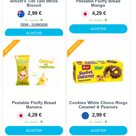
Arnott's Tim Tam White
Peelable Fluffy Bread
Biscuit
Mango
2,99 €
4,29 €
En Stock !
En Stock !
DDM :
31/08/2026
ACHETER
ACHETER
NOUVEAU
NOUVEAU
Peelable Fluffy Bread
Cookies White Choco Rings
Banana
Caramel & Peanuts
4,29 €
2,99 €
En Stock !
En Stock !
ACHETER
ACHETER