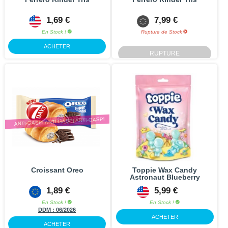
1,69 €
7,99 €
En Stock !
Rupture de Stock
ACHETER
RUPTURE
ANTI-GASPI ANTI-GASPI ANTI-GASPI
Croissant Oreo
Toppie Wax Candy
Astronaut Blueberry
1,89 €
5,99 €
En Stock !
En Stock !
DDM :
06/2026
ACHETER
ACHETER