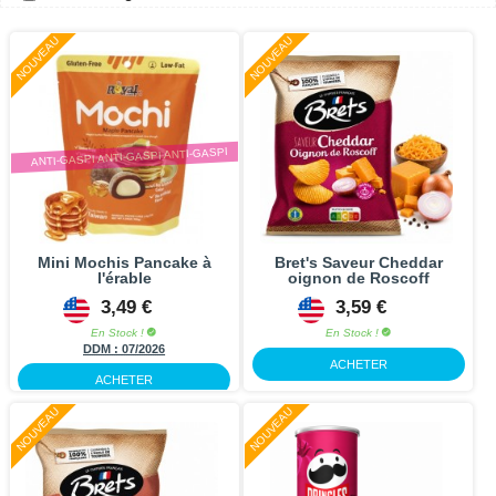
NOUVEAU
NOUVEAU
ANTI-GASPI ANTI-GASPI ANTI-GASPI
Mini Mochis Pancake à
Bret's Saveur Cheddar
l'érable
oignon de Roscoff
3,49 €
3,59 €
En Stock !
En Stock !
DDM :
07/2026
ACHETER
ACHETER
NOUVEAU
NOUVEAU