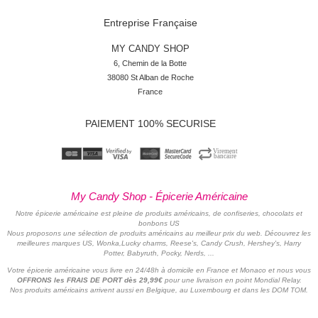
Entreprise Française
MY CANDY SHOP
6, Chemin de la Botte

38080 St Alban de Roche

France
PAIEMENT 100% SECURISE
My Candy Shop - Épicerie Américaine
Notre épicerie américaine est pleine de produits américains, de confiseries, chocolats et
bonbons US
Nous proposons une sélection de produits américains au meilleur prix du web. Découvrez les
meilleures marques US, Wonka,Lucky charms, Reese's, Candy Crush, Hershey's, Harry
Potter, Babyruth, Pocky, Nerds, ...
Votre épicerie américaine vous livre en 24/48h à domicile en France et Monaco et nous vous
OFFRONS les FRAIS DE PORT dès 29,99€
pour une livraison en point Mondial Relay.
Nos produits américains arrivent aussi en Belgique, au Luxembourg et dans les DOM TOM.