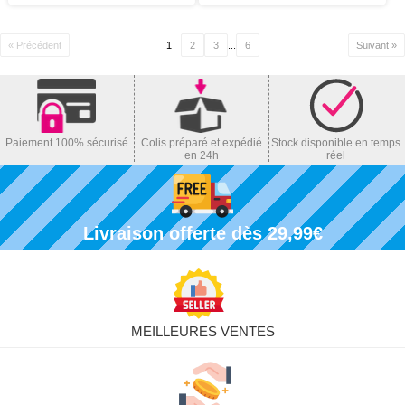
« Précédent
1
2
3
...
6
Suivant »
Paiement 100% sécurisé
Colis préparé et expédié
Stock disponible en temps
en 24h
réel
Livraison offerte dès 29,99€
MEILLEURES VENTES