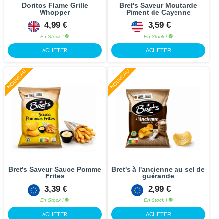
Doritos Flame Grille
Bret's Saveur Moutarde
Whopper
Piment de Cayenne
4,99 €
3,59 €
En Stock !
En Stock !
ACHETER
ACHETER
NOUVEAU
NOUVEAU
Bret's Saveur Sauce Pomme
Bret's à l'ancienne au sel de
Frites
guérande
3,39 €
2,99 €
En Stock !
En Stock !
ACHETER
ACHETER