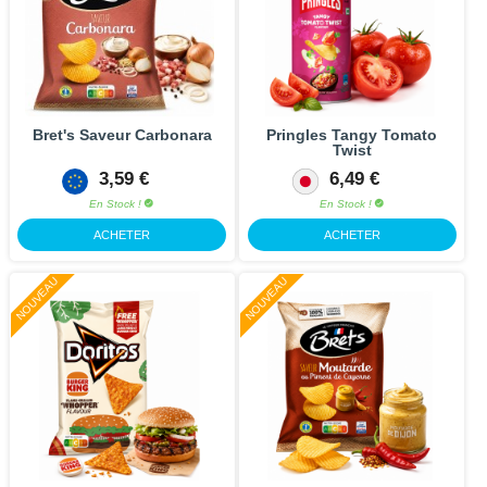
Bret's Saveur Carbonara
Pringles Tangy Tomato
Twist
3,59 €
6,49 €
En Stock !
En Stock !
ACHETER
ACHETER
NOUVEAU
NOUVEAU