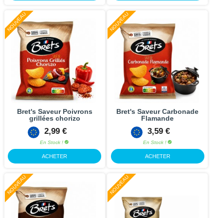
NOUVEAU
NOUVEAU
Bret's Saveur Poivrons
Bret's Saveur Carbonade
grillées chorizo
Flamande
2,99 €
3,59 €
En Stock !
En Stock !
ACHETER
ACHETER
NOUVEAU
NOUVEAU