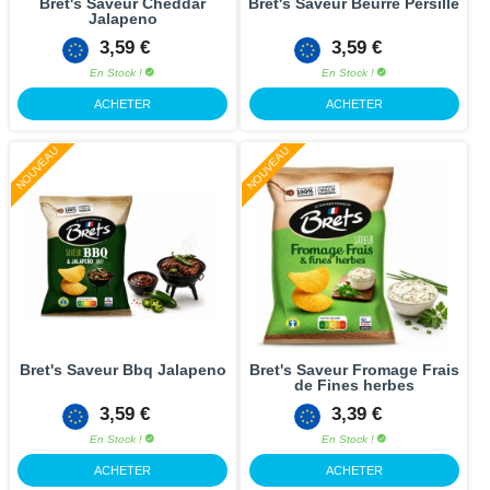
Bret's Saveur Cheddar
Bret's Saveur Beurre Persillé
Jalapeno
3,59 €
3,59 €
En Stock !
En Stock !
ACHETER
ACHETER
NOUVEAU
NOUVEAU
Bret's Saveur Bbq Jalapeno
Bret's Saveur Fromage Frais
de Fines herbes
3,59 €
3,39 €
En Stock !
En Stock !
ACHETER
ACHETER