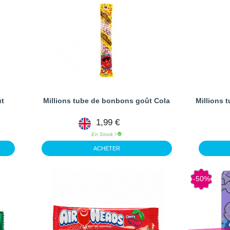
ût
Millions tube de bonbons goût Cola
Millions 
1,99 €
En Stock !
ACHETER
-50%
AN