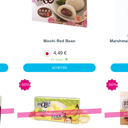
Mochi Red Bean
Marshmal
4,49 €
En Stock !
ACHETER
-50%
-50%
I
ANTI-GASPI ANTI-GASPI ANTI-GASPI
AN