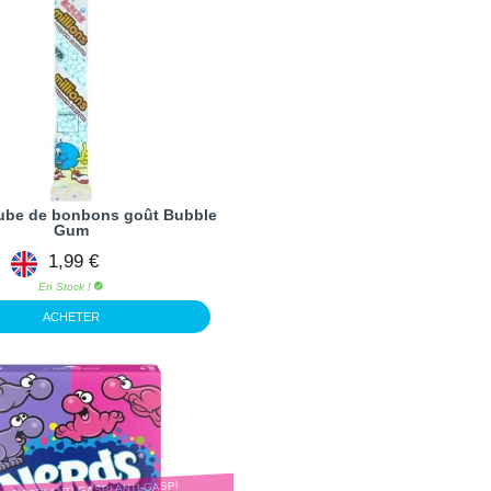
tube de bonbons goût Bubble
Gum
1,99 €
En Stock !
ACHETER
TI-GASPI ANTI-GASPI ANTI-GASPI