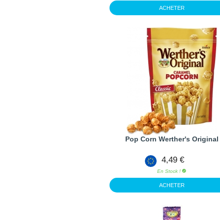
ACHETER
Pop Corn Werther's Original
4,49 €
En Stock !
ACHETER