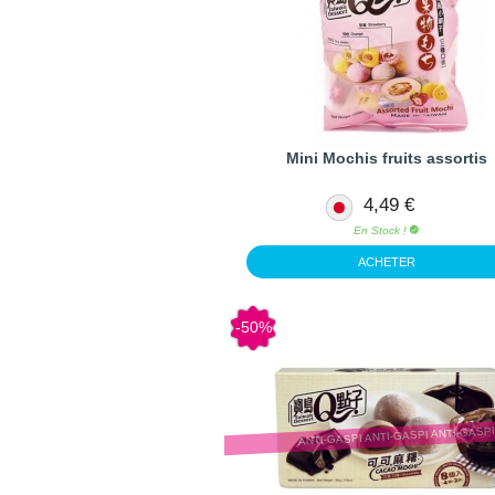
Mini Mochis fruits assortis
4,49 €
En Stock !
ACHETER
-50%
ANTI-GASPI ANTI-GASPI ANTI-GASP