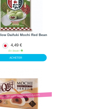
low Daifuki Mochi Red Bean
4,49 €
En Stock !
ACHETER
TI-GASPI ANTI-GASPI ANTI-GASPI