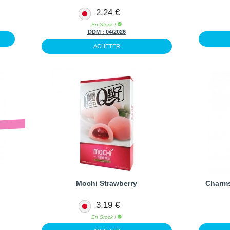
2,24 €
En Stock !
DDM :
04/2026
ACHETER
I
Mochi Strawberry
Charms
3,19 €
En Stock !