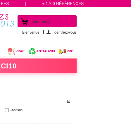
TEES
|
+ 1700 RÉFÉRENCES
Panier :
(vide)
Bienvenue
Identifiez-vous
VRAC
ANTI-GASPI
PRO
CI10
Caprisun