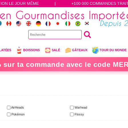
TION LE JOUR MÊME
|
+100 000 COMMANDES TRAI
LATÉES
BOISSONS
SALÉ
GÂTEAUX
TOUR DU MONDE
 sur ta commande avec le code
MER
AirHeads
Warhead
Pokémon
Flossy