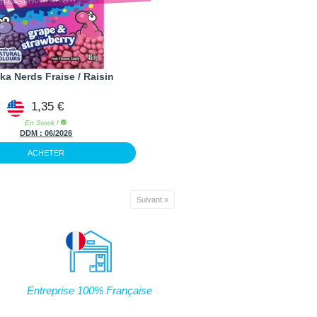
a Nerds Fraise / Raisin
1,35 €
En Stock !
DDM :
06/2026
ACHETER
Suivant »
Entreprise 100% Française