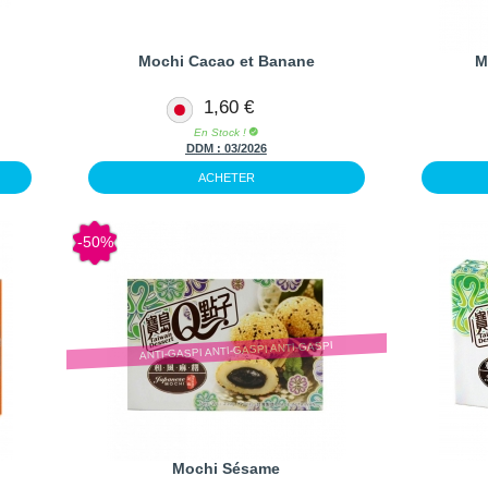
Mochi Cacao et Banane
M
1,60 €
En Stock !
DDM :
03/2026
ACHETER
-50%
ANTI-GASPI ANTI-GASPI ANTI-GASPI
Mochi Sésame