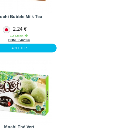
ochi Bubble Milk Tea
2,24 €
En Stock !
DDM :
04/2026
ACHETER
Mochi Thé Vert