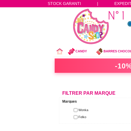
STOCK GARANTI
|
EXPEDI
CANDY
BARRES CHOCO
-10%
FILTRER PAR MARQUE
Marques
Wonka
Felko