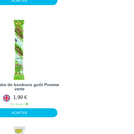
ACHETER
 tube de bonbons goût Pomme
verte
1,99 €
En Stock !
ACHETER