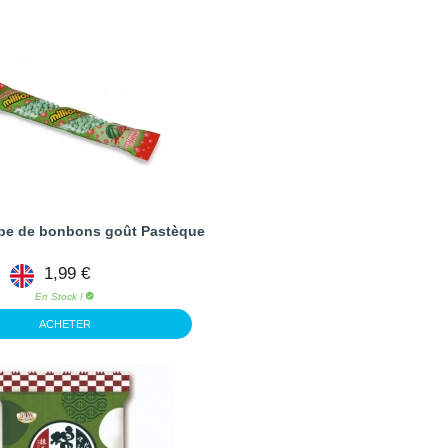
ube de bonbons goût Pastèque
1,99 €
En Stock !
ACHETER