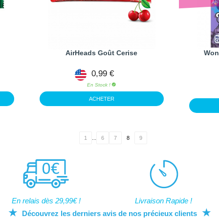
AirHeads Goût Cerise
Wonk
0,99 €
En Stock !
ACHETER
1
...
6
7
8
9
En relais dès 29,99€ !
Livraison Rapide !
★
★
Découvrez les derniers avis de nos précieux clients