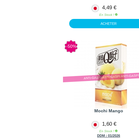
4,49 €
En Stock !
ACHETER
-50%
ANTI-GASPI ANTI-GASPI ANTI-GASP
Mochi Mango
1,60 €
En Stock !
DDM :
01/2026