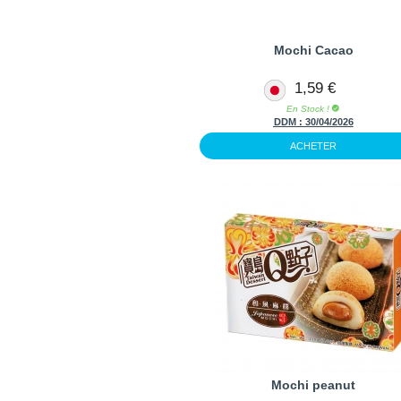
Mochi Cacao
1,59 €
En Stock !
DDM :
30/04/2026
ACHETER
Mochi peanut