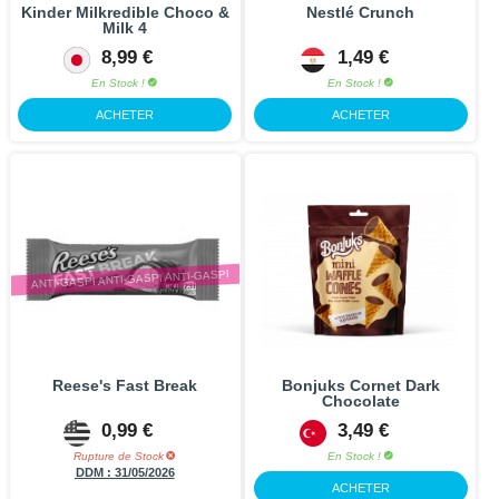
Kinder Milkredible Choco &
Nestlé Crunch
Milk 4
8,99 €
1,49 €
En Stock !
En Stock !
ACHETER
ACHETER
ANTI-GASPI ANTI-GASPI ANTI-GASPI
Reese's Fast Break
Bonjuks Cornet Dark
Chocolate
0,99 €
3,49 €
Rupture de Stock
En Stock !
DDM :
31/05/2026
ACHETER