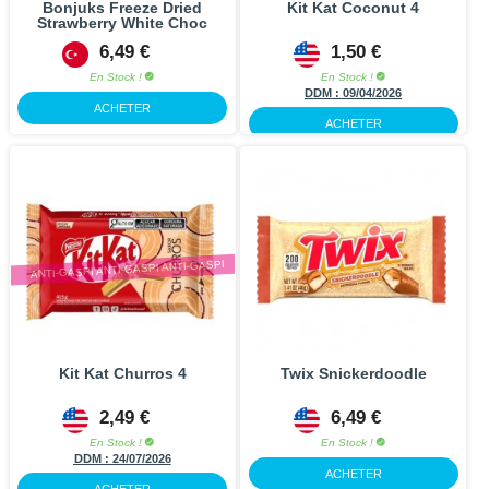
Bonjuks Freeze Dried
Kit Kat Coconut 4
Strawberry White Choc
6,49 €
1,50 €
En Stock !
En Stock !
DDM :
09/04/2026
-70%
ACHETER
ACHETER
ANTI-GASPI ANTI-GASPI ANTI-GASPI
Kit Kat Churros 4
Twix Snickerdoodle
2,49 €
6,49 €
En Stock !
En Stock !
DDM :
24/07/2026
ACHETER
ACHETER