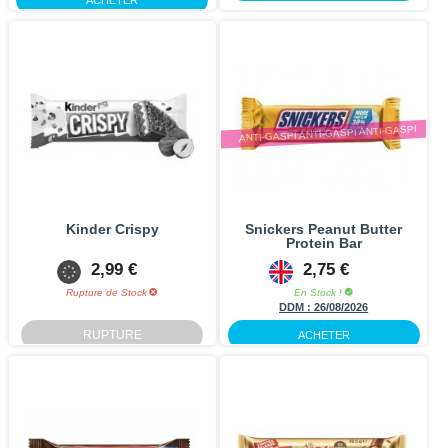
ANTI-GASPI ANTI-GASPI ANTI-GASPI
Kinder Crispy
Snickers Peanut Butter
Protein Bar
2,99 €
2,75 €
Rupture de Stock
En Stock !
DDM :
26/08/2026
-50%
RUPTURE
ACHETER