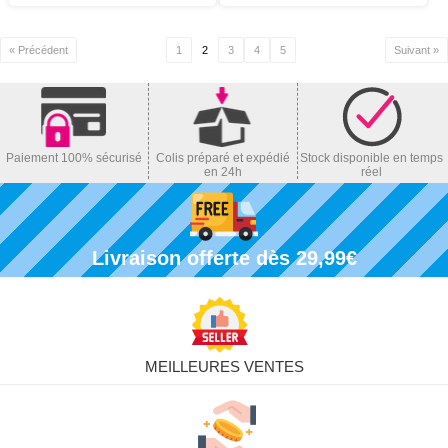
« Précédent
1
2
3
4
5
Suivant »
Paiement 100% sécurisé
Colis préparé et expédié
Stock disponible en temps
en 24h
réel
Livraison offerte dès 29,99€
MEILLEURES VENTES