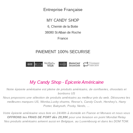
Entreprise Française
MY CANDY SHOP
6, Chemin de la Botte

38080 St Alban de Roche

France
PAIEMENT 100% SECURISE
My Candy Shop - Épicerie Américaine
Notre épicerie américaine est pleine de produits américains, de confiseries, chocolats et
bonbons US
Nous proposons une sélection de produits américains au meilleur prix du web. Découvrez les
meilleures marques US, Wonka,Lucky charms, Reese's, Candy Crush, Hershey's, Harry
Potter, Babyruth, Pocky, Nerds, ...
Votre épicerie américaine vous livre en 24/48h à domicile en France et Monaco et nous vous
OFFRONS les FRAIS DE PORT dès 29,99€
pour une livraison en point Mondial Relay.
Nos produits américains arrivent aussi en Belgique, au Luxembourg et dans les DOM TOM.