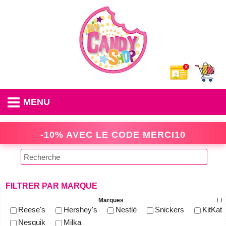
MENU
-10% AVEC LE CODE
MERCI10
FILTRER PAR MARQUE
Marques
Reese's
Hershey's
Nestlé
Snickers
KitKat
Nesquik
Milka