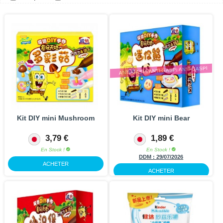
ANTI-GASPI ANTI-GASPI ANTI-GASPI
Kit DIY mini Mushroom
Kit DIY mini Bear
3,79 €
1,89 €
En Stock !
En Stock !
DDM :
29/07/2026
-50%
ACHETER
ACHETER