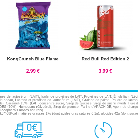
KongCrunch Blue Flame
Red Bull Red Edition 2
2,99 €
3,99 €
es de lactosérum (LAIT), Isolat de protéines de LAIT, Protéines de LAIT, Émulsifiant (Lé
 cacao, Lactose et protéines de lactosérum (LAIT), Graisse de palme, Poudre de lactosé
lle), Caramel (15%) (LAIT concentré sucré, Sirop de glucose, Sirop de sucre inverti, Huile 
HIDES (10%), Humectant (Glycérol), Sirop de glucose, Farine d'ARACHIDE, Agent de charge 
Tocophérols mixtes naturels)
11kJ/408Kcal, matières grasses 17g (dont acides gras saturés 6,1g), glucides 42g (dont sucre