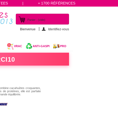
TEES
|
+ 1700 RÉFÉRENCES
Panier :
(vide)
Bienvenue
Identifiez-vous
VRAC
ANTI-GASPI
PRO
CI10
 combine cacahuètes croquantes,
 de protéines, elle est parfaite
mande équilibrée.