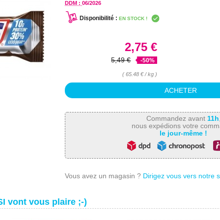
DDM :
06/2026
Disponibilité :
EN STOCK !
2,75 €
5,49 €
-50%
( 65.48 € / kg )
Commandez avant
11h
nous expédions votre com
le jour-même !
Vous avez un magasin ?
Dirigez vous vers notre 
I vont vous plaire ;-)