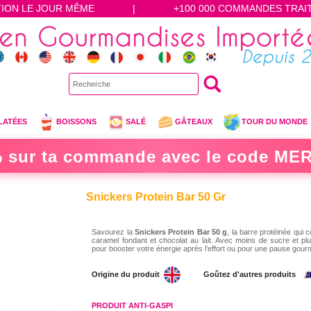
TION LE JOUR MÊME
|
+100 000 COMMANDES TRAI
LATÉES
BOISSONS
SALÉ
GÂTEAUX
TOUR DU MONDE
 sur ta commande avec le code
MER
Snickers Protein Bar 50 Gr
Savourez la
Snickers Protein Bar 50 g
, la barre protéinée qui
caramel fondant et chocolat au lait. Avec moins de sucre et plus
pour booster votre énergie après l’effort ou pour une pause gour
Origine du produit
Goûtez d'autres produits
PRODUIT ANTI-GASPI