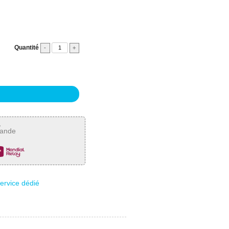
Quantité
-
+
,
mande
service dédié