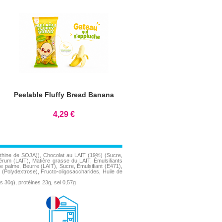
Peelable Fluffy Bread Banana
4,29 €
cithine de SOJA)), Chocolat au LAIT (19%) (Sucre,
rum (LAIT), Matière grasse du LAIT, Émulsifiants
de palme, Beurre (LAIT), Sucre, Émulsifiant (E471),
(Polydextrose), Fructo-oligosaccharides, Huile de
s 30g), protéines 23g, sel 0,57g