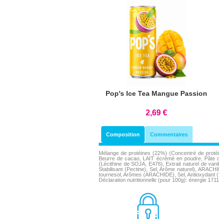
Pop's Ice Tea Mangue Passion
2,69 €
Composition
Commentaires
Mélange de protéines (22%) (Concentré de protéin
Beurre de cacao, LAIT écrémé en poudre, Pâte de
(Lécithine de SOJA, E476), Extrait naturel de vani
Stabilisant (Pectine), Sel, Arôme naturel), ARAC
tournesol, Arômes (ARACHIDE), Sel, Antioxydant (
Déclaration nutritionnelle (pour 100g): énergie 17