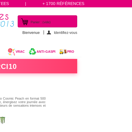
TEES
|
+ 1700 RÉFÉRENCES
Panier :
(vide)
Bienvenue
Identifiez-vous
VRAC
ANTI-GASPI
PRO
CI10
ro Cosmic Peach en format 500
e, énergisez votre journée avec
teurs de sensations intenses et