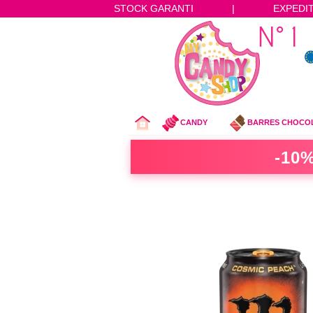
STOCK GARANTI
|
EXPEDI
CANDY
BARRES CHOCO
-10%