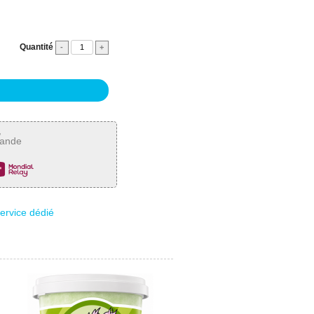
Quantité
-
+
,
mande
service dédié