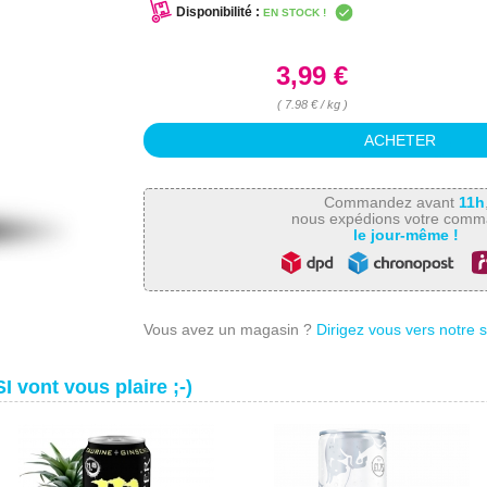
Disponibilité :
EN STOCK !
3,99 €
( 7.98 € / kg )
Commandez avant
11h
nous expédions votre com
le jour-même !
Vous avez un magasin ?
Dirigez vous vers notre 
I vont vous plaire ;-)