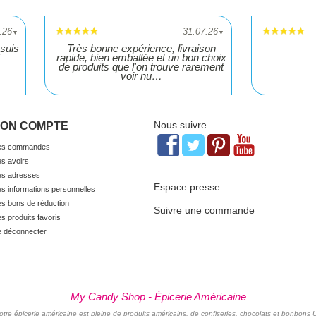
.26
31.07.26
▼
▼
suis
Très bonne expérience, livraison
rapide, bien emballée et un bon choix
de produits que l'on trouve rarement
voir nu…
Nous suivre
ON COMPTE
s commandes
s avoirs
s adresses
Espace presse
s informations personnelles
s bons de réduction
Suivre une commande
s produits favoris
 déconnecter
My Candy Shop - Épicerie Américaine
otre épicerie américaine est pleine de produits américains, de confiseries, chocolats et bonbons 