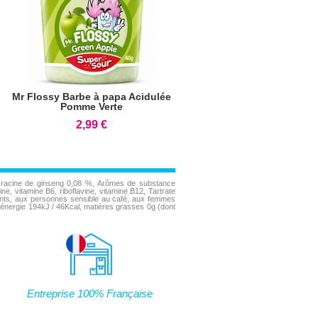
Mr Flossy Barbe à papa Acidulée
Pomme Verte
2,99 €
 de racine de ginseng 0,08 %, Arômes de substance
, vitamine B6, riboflavine, vitamine B12, Tartrate
nfants, aux personnes sensible au café, aux femmes
l): énergie 194kJ / 46Kcal, matières grasses 0g (dont
Entreprise 100% Française