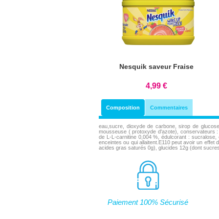
Nesquik saveur Fraise
4,99 €
Composition
Commentaires
eau,sucre, dioxyde de carbone, sirop de glucose,
mousseuse ( protoxyde d'azote), conservateurs : m
de L-L-carnitine 0,004 %, édulcorant : sucralose,
enceintes ou qui allaitent.E110 peut avoir un effet 
acides gras saturés 0g), glucides 12g (dont sucres
Paiement 100% Sécurisé