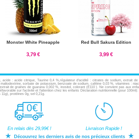
Monster White Pineapple
Red Bull Sakura Edition
3,79 €
3,99 €
 acide : acide citrique, Taurine 0,4 %,régulateur d'acidité : citrates de sodium, extrait
altodextrine, sorbate de potassium, benzoate de sodium, caféine 0,03 %, vitamines : niacine
 extrait de graines de guarana 0,002 %, inositol, colorant (E110 ). Ne convient pas aux e
défavorable sur l'activité et l'attention chez les enfants Déclaration nutritionnelle (pour 100m
 11g), protéines 0g, sel 0,21g.
En relais dès 29,99€ !
Livraison Rapide !
★
★
Découvrez les derniers avis de nos précieux clients