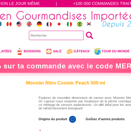
TION LE JOUR MÊME
|
+100 000 COMMANDES TRAI
LATÉES
BOISSONS
SALÉ
GÂTEAUX
TOUR DU MONDE
 sur ta commande avec le code
MER
Monster Nitro Cosmic Peach 500 ml
Explorez de nouvelles dimensions de saveur avec Monster Nit
ml. Laissez-vous emporter par l'explosion de la pêche cosmiqu
ce mélange de saveurs audacieuses. Un allié idéal pour les ama
de rafraîchissement énergisant
Origine du produit
Goûtez d'autres produits