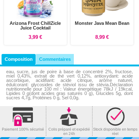
Arizona Frost ChillZicle
Monster Java Mean Bean
Juice Cocktail
3,99 €
8,99 €
Composition
Commentaires
eau, sucre, jus de poire à base de concentré 2%, fructose,
miel 0,43%, extrait de thé vert 0,12%, antioxydant: acide
ascorbique, acidifiant: acide citrique, arôme naturel,
édulcorant: glycosides de stéviol issu de stévia.Déclaration
nutritionnelle pour 100 ml : Valeur énergétique 78kJ / 19kcal,
Lipides 0 g(dont acides gras saturés 0 g), Glucides 5g, dont
sucres 4,7g, Protéines 0 g, Sel 0,0g.
Paiement 100% sécurisé
Colis préparé et expédié
Stock disponible en temps
en 24h
réel