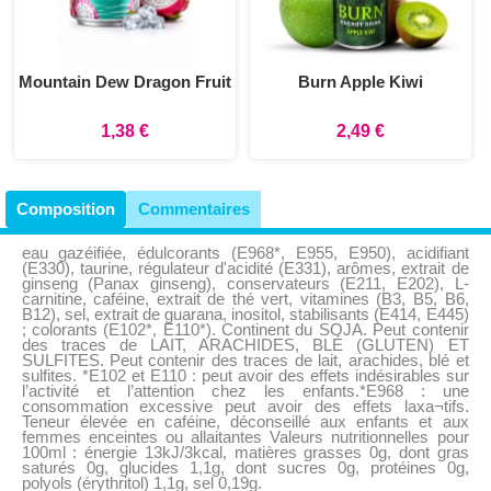
Mountain Dew Dragon Fruit
Burn Apple Kiwi
1,38 €
2,49 €
Composition
Commentaires
eau gazéifiée, édulcorants (E968*, E955, E950), acidifiant
(E330), taurine, régulateur d'acidité (E331), arômes, extrait de
ginseng (Panax ginseng), conservateurs (E211, E202), L-
carnitine, caféine, extrait de thé vert, vitamines (B3, B5, B6,
B12), sel, extrait de guarana, inositol, stabilisants (E414, E445)
; colorants (E102*, E110*). Continent du SOJA. Peut contenir
des traces de LAIT, ARACHIDES, BLÉ (GLUTEN) ET
SULFITES. Peut contenir des traces de lait, arachides, blé et
sulfites. *E102 et E110 : peut avoir des effets indésirables sur
l’activité et l’attention chez les enfants.*E968 : une
consommation excessive peut avoir des effets laxa¬tifs.
Teneur élevée en caféine, déconseillé aux enfants et aux
femmes enceintes ou allaitantes Valeurs nutritionnelles pour
100ml : énergie 13kJ/3kcal, matières grasses 0g, dont gras
saturés 0g, glucides 1,1g, dont sucres 0g, protéines 0g,
polyols (érythritol) 1,1g, sel 0,19g.