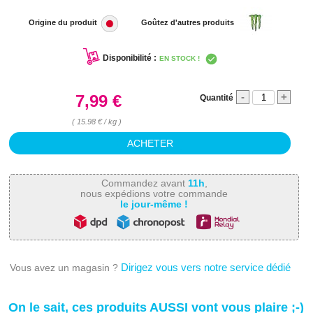
Origine du produit
Goûtez d'autres produits
Disponibilité :
EN STOCK !
-
+
7,99 €
Quantité
( 15.98 € / kg )
Commandez avant
11h
,
nous expédions votre commande
le jour-même !
Dirigez vous vers notre service dédié
Vous avez un magasin ?
On le sait, ces produits AUSSI vont vous plaire ;-)