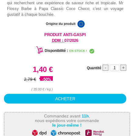
qui recherchent une expérience de saveur riche et tropicale. Mr
Flossy Barbe à Papa Classic Coco Choco, c'est un voyage
gustatif à chaque bouchée.
Origine du produit
PRODUIT ANTI-GASPI
DDM :
07/2026
Disponibilité :
EN STOCK !
-
+
1,40 €
Quantité
2,79 €
-50%
( 35.00 € / kg )
Commandez avant
11h
,
nous expédions votre commande
le jour-même !