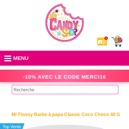
MENU
-10% AVEC LE CODE
MERCI10
Mr Flossy Barbe à papa Classic Coco Choco 40 G
Top Vente