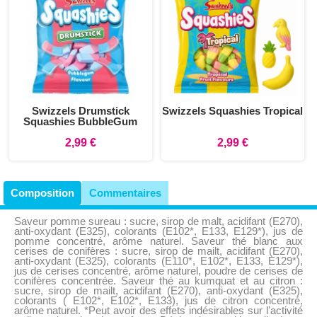
Swizzels Drumstick
Swizzels Squashies Tropical
Squashies BubbleGum
2,99 €
2,99 €
Composition
Commentaires
Saveur pomme sureau : sucre, sirop de malt, acidifant (E270),
anti-oxydant (E325), colorants (E102*, E133, E129*), jus de
pomme concentré, arôme naturel. Saveur thé blanc aux
cerises de conifères : sucre, sirop de mailt, acidifant (E270),
anti-oxydant (E325), colorants (E110*, E102*, E133, E129*),
jus de cerises concentré, arôme naturel, poudre de cerises de
conifères concentrée. Saveur thé au kumquat et au citron :
sucre, sirop de mailt, acidifant (E270), anti-oxydant (E325),
colorants ( E102*, E102*, E133), jus de citron concentré,
arôme naturel. *Peut avoir des effets indésirables sur l'activité