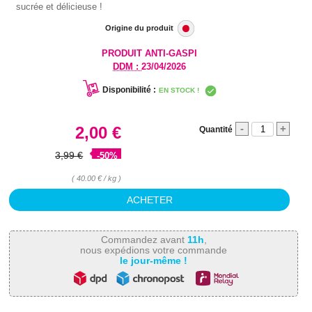
sucrée et délicieuse !
Origine du produit
PRODUIT ANTI-GASPI
DDM :
23/04/2026
Disponibilité :
EN STOCK !
-
+
2,00 €
Quantité
3,99 €
-50%
( 40.00 € / kg )
Commandez avant
11h
,
nous expédions votre commande
le jour-même !