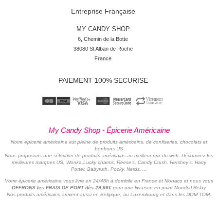
Entreprise Française
MY CANDY SHOP
6, Chemin de la Botte

38080 St Alban de Roche

France
PAIEMENT 100% SECURISE
My Candy Shop - Épicerie Américaine
Notre épicerie américaine est pleine de produits américains, de confiseries, chocolats et
bonbons US
Nous proposons une sélection de produits américains au meilleur prix du web. Découvrez les
meilleures marques US, Wonka,Lucky charms, Reese's, Candy Crush, Hershey's, Harry
Potter, Babyruth, Pocky, Nerds, ...
Votre épicerie américaine vous livre en 24/48h à domicile en France et Monaco et nous vous
OFFRONS les FRAIS DE PORT dès 29,99€
pour une livraison en point Mondial Relay.
Nos produits américains arrivent aussi en Belgique, au Luxembourg et dans les DOM TOM.