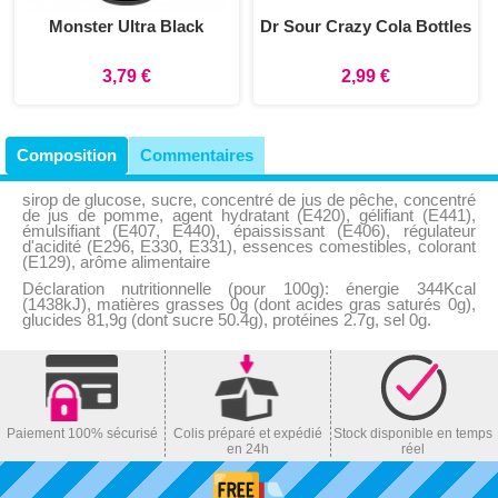
Monster Ultra Black
Dr Sour Crazy Cola Bottles
3,79 €
2,99 €
Composition
Commentaires
sirop de glucose, sucre, concentré de jus de pêche, concentré
de jus de pomme, agent hydratant (E420), gélifiant (E441),
émulsifiant (E407, E440), épaississant (E406), régulateur
d'acidité (E296, E330, E331), essences comestibles, colorant
(E129), arôme alimentaire
Déclaration nutritionnelle (pour 100g): énergie 344Kcal
(1438kJ), matières grasses 0g (dont acides gras saturés 0g),
glucides 81,9g (dont sucre 50.4g), protéines 2.7g, sel 0g.
Paiement 100% sécurisé
Colis préparé et expédié
Stock disponible en temps
en 24h
réel