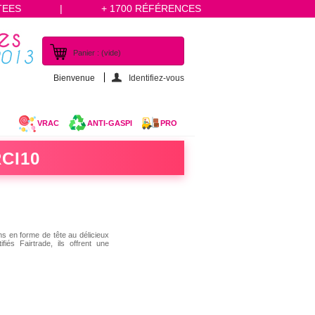
TEES
|
+ 1700 RÉFÉRENCES
Panier :
(vide)
Bienvenue
Identifiez-vous
VRAC
ANTI-GASPI
PRO
CI10
s en forme de tête au délicieux
iés Fairtrade, ils offrent une