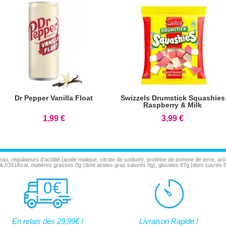
Dr Pepper Vanilla Float
Swizzels Drumstick Squashies
Raspberry & Milk
1,99 €
3,99 €
eau, régulateurs d'acidité (acide malique, citrate de sodium), protéine de pomme de terre, ar
68kJ/351Kcal, matières grasses 0g (dont acides gras saturés 0g), glucides 87g (dont sucres 61
En relais dès 29,99€ !
Livraison Rapide !