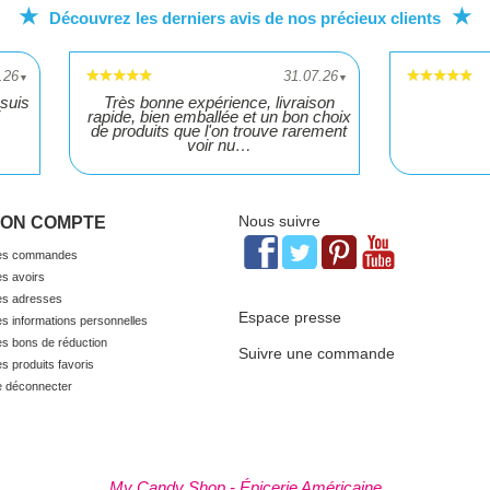
★
★
Découvrez les derniers avis de nos précieux clients
.26
31.07.26
▼
▼
suis
Très bonne expérience, livraison
rapide, bien emballée et un bon choix
de produits que l'on trouve rarement
voir nu…
Nous suivre
ON COMPTE
s commandes
s avoirs
s adresses
Espace presse
s informations personnelles
s bons de réduction
Suivre une commande
s produits favoris
 déconnecter
My Candy Shop - Épicerie Américaine