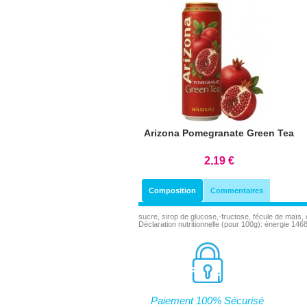
Arizona Pomegranate Green Tea
2,19 €
Composition
Commentaires
sucre, sirop de glucose,-fructose, fécule de maïs, 
Déclaration nutritionnelle (pour 100g): énergie 14
Paiement 100% Sécurisé