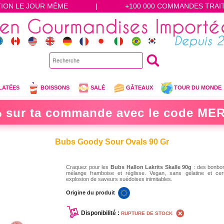
TION LE JOUR MÊME
|
+100 000 COMMANDES TRAI
LATÉES
BOISSONS
SALÉ
GÂTEAUX
TOUR DU MONDE
 sur ta commande avec le code
MER
Bubs Goody Sour Ovals 90 Gr
Craquez pour les
Bubs Hallon Lakrits Skalle 90g
: des bonbon
mélange framboise et réglisse. Vegan, sans gélatine et certif
explosion de saveurs suédoises inimitables.
Origine du produit
Disponibilité :
RUPTURE DE STOCK