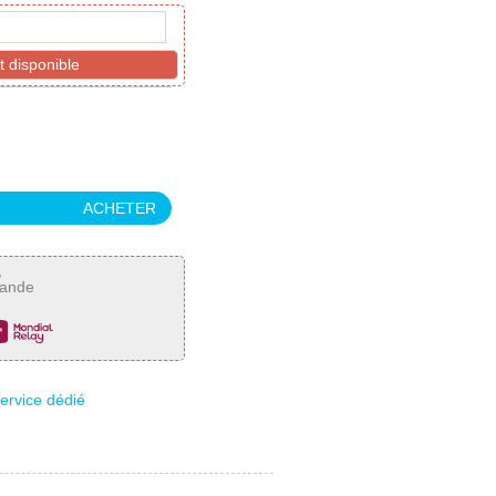
t disponible
ACHETER
,
mande
service dédié