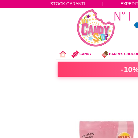
STOCK GARANTI
|
EXPEDI
CANDY
BARRES CHOCO
-10%