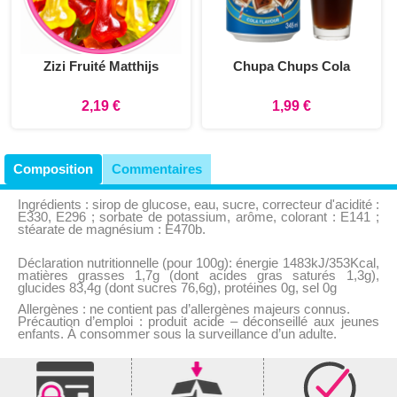
Zizi Fruité Matthijs
Chupa Chups Cola
2,19 €
1,99 €
Composition
Commentaires
Ingrédients : sirop de glucose, eau, sucre, correcteur d'acidité :
E330, E296 ; sorbate de potassium, arôme, colorant : E141 ;
stéarate de magnésium : E470b.
Déclaration nutritionnelle (pour 100g): énergie 1483kJ/353Kcal,
matières grasses 1,7g (dont acides gras saturés 1,3g),
glucides 83,4g (dont sucres 76,6g), protéines 0g, sel 0g
Allergènes : ne contient pas d’allergènes majeurs connus.
Précaution d’emploi : produit acide – déconseillé aux jeunes
enfants. À consommer sous la surveillance d’un adulte.