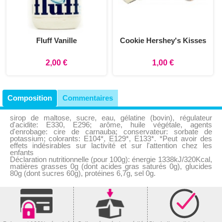
Fluff Vanille
Cookie Hershey's Kisses
2,00 €
1,00 €
Composition
Commentaires
sirop de maltose, sucre, eau, gélatine (bovin), régulateur
d'acidite: E330, E296; arôme, huile végétale, agents
d'enrobage: cire de carnauba; conservateur: sorbate de
potassium; colorants: E104*, E129*, E133*. *Peut avoir des
effets indésirables sur lactivité et sur l'attention chez les
enfants
Déclaration nutritionnelle (pour 100g): énergie 1338kJ/320Kcal,
matières grasses 0g (dont acides gras saturés 0g), glucides
80g (dont sucres 60g), protéines 6,7g, sel 0g.