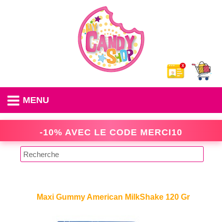
MENU
-10% AVEC LE CODE
MERCI10
Maxi Gummy American MilkShake 120 Gr