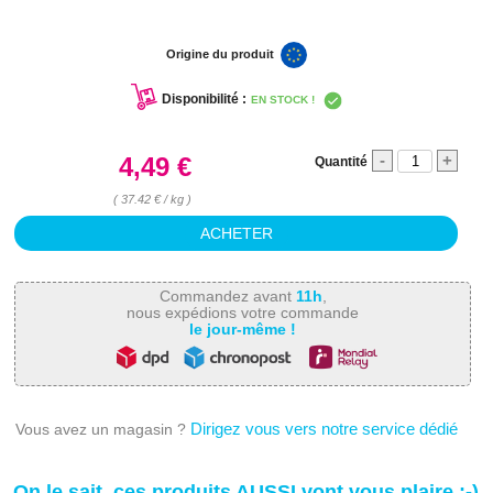
Origine du produit
Disponibilité :
EN STOCK !
-
+
4,49 €
Quantité
( 37.42 € / kg )
Commandez avant
11h
,
nous expédions votre commande
le jour-même !
Dirigez vous vers notre service dédié
Vous avez un magasin ?
On le sait, ces produits AUSSI vont vous plaire ;-)