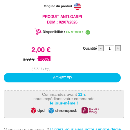
Origine du produit
PRODUIT ANTI-GASPI
DDM :
02/07/2026
Disponibilité :
EN STOCK !
-
+
2,00 €
Quantité
3,99 €
-50%
( 5.71 € / kg )
Commandez avant
11h
,
nous expédions votre commande
le jour-même !
Dirigez vous vers notre service dédié
Vous avez un magasin ?