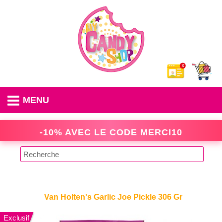
MENU
-10% AVEC LE CODE
MERCI10
Van Holten's Garlic Joe Pickle 306 Gr
Exclusif