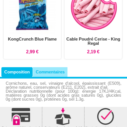
KongCrunch Blue Flame
Cable Poudré Cerise - King
Regal
2,99 €
2,19 €
Composition
Commentaires
Cornichons, eau, sel, vinaigre d'alcool, épaississant (E509),
arôme naturel, conservateurs (E211, E202), extrait d'ail.
Déclaration nutritionnelle (pour 100g): énergie 17KJ/4Kcal,
matières grasses 0g (dont acides gras saturés 0g), glucides
0g (dont sucres 0g), protéines 0g, sel 1.3g.