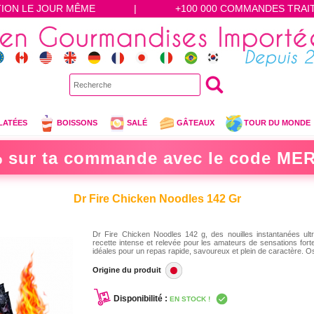
TION LE JOUR MÊME
|
+100 000 COMMANDES TRAI
LATÉES
BOISSONS
SALÉ
GÂTEAUX
TOUR DU MONDE
 sur ta commande avec le code
MER
Dr Fire Chicken Noodles 142 Gr
Dr Fire Chicken Noodles 142 g, des nouilles instantanées ult
recette intense et relevée pour les amateurs de sensations fort
idéales pour un repas rapide, savoureux et plein de caractère. Os
Origine du produit
Disponibilité :
EN STOCK !