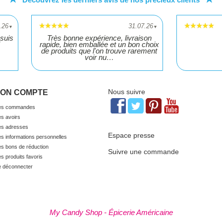
.26
31.07.26
▼
▼
suis
Très bonne expérience, livraison
rapide, bien emballée et un bon choix
de produits que l'on trouve rarement
voir nu…
Nous suivre
ON COMPTE
s commandes
s avoirs
s adresses
Espace presse
s informations personnelles
s bons de réduction
Suivre une commande
s produits favoris
 déconnecter
My Candy Shop - Épicerie Américaine