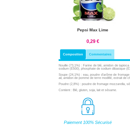
Pepsi Max Lime
0,29 €
Composition
Commentaires
Nouille (73,1%) : Farine de blé, amidon de tapioca 
sodium (E500), phosphate de sodium dibasique (E339(
Soupe (24,1%) : eau, poudre d'arôme de fromage art
ail, amidon de pomme de terre modifié, extrait de ch
Poudre (2,8%) : poudre de fromage mozzarella, sés
Contient : Blé, gluten, soja, lait et sésame.
Paiement 100% Sécurisé