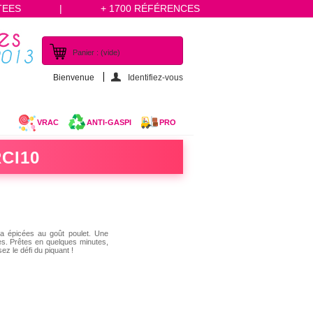
TEES
|
+ 1700 RÉFÉRENCES
Panier :
(vide)
Bienvenue
Identifiez-vous
VRAC
ANTI-GASPI
PRO
CI10
ra épicées au goût poulet. Une
es. Prêtes en quelques minutes,
ez le défi du piquant !