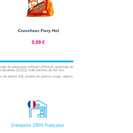
Cruncheez Fiery Hot
0,99 €
arbonate de potassium anhydre (E501(i)] carbonate de
[lécithine (E322)], huile d'arôme de thé vert.
re de poivre chili, poudre de poivron rouge, oignon,
Entreprise 100% Française