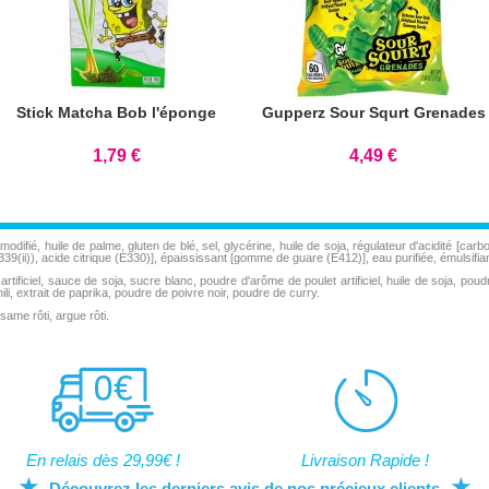
Stick Matcha Bob l'éponge
Gupperz Sour Squrt Grenades
1,79 €
4,49 €
modifié, huile de palme, gluten de blé, sel, glycérine, huile de soja, régulateur d'acidité [c
ii)), acide citrique (E330)], épaississant [gomme de guare (E412)], eau purifiée, émulsifiant 
ificiel, sauce de soja, sucre blanc, poudre d'arôme de poulet artificiel, huile de soja, poud
ili, extrait de paprika, poudre de poivre noir, poudre de curry.
ame rôti, argue rôti.
En relais dès 29,99€ !
Livraison Rapide !
★
★
Découvrez les derniers avis de nos précieux clients