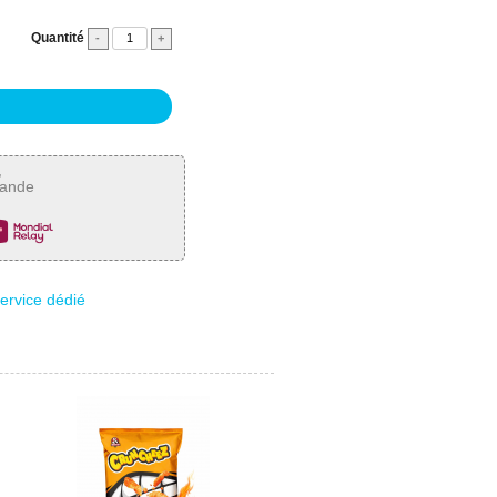
Quantité
-
+
,
mande
service dédié