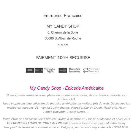
Entreprise Française
MY CANDY SHOP
6, Chemin de la Botte

38080 St Alban de Roche

France
PAIEMENT 100% SECURISE
My Candy Shop - Épicerie Américaine
Notre épicerie américaine est pleine de produits américains, de confiseries, chocolats et
bonbons US
Nous proposons une sélection de produits américains au meilleur prix du web. Découvrez les
meilleures marques US, Wonka,Lucky charms, Reese's, Candy Crush, Hershey's, Harry
Potter, Babyruth, Pocky, Nerds, ...
Votre épicerie américaine vous livre en 24/48h à domicile en France et Monaco et nous vous
OFFRONS les FRAIS DE PORT dès 29,99€
pour une livraison en point Mondial Relay.
Nos produits américains arrivent aussi en Belgique, au Luxembourg et dans les DOM TOM.