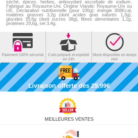
séché, épices, herbes, antioxydant ascorbate de sodium.
Fabriqué au Royaume-Uni. Origine Viande: Royaume-Uni ou
UE. Déclaration nutritionnelle (pour 100g): énergie 308Kcal,
matières grasses 3,2g (dont acides gras saturés 1,3g),
glucides 39,6g (dont sucres 38g), fibres alimentaires 1,1g,
protéines 29,6g, sel 3.4g.
Paiement 100% sécurisé
Colis préparé et expédié
Stock disponible en temps
en 24h
réel
Livraison offerte dès 29,99€
MEILLEURES VENTES