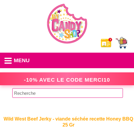
MENU
-10% AVEC LE CODE
MERCI10
Wild West Beef Jerky - viande séchée recette Honey BBQ
25 Gr