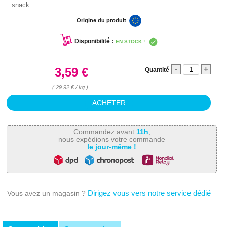
snack.
Origine du produit
Disponibilité :
EN STOCK !
-
+
3,59 €
Quantité
( 29.92 € / kg )
Commandez avant
11h
,
nous expédions votre commande
le jour-même !
Dirigez vous vers notre service dédié
Vous avez un magasin ?