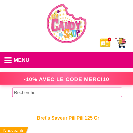
MENU
-10% AVEC LE CODE
MERCI10
Bret's Saveur Pili Pili 125 Gr
Nouveauté