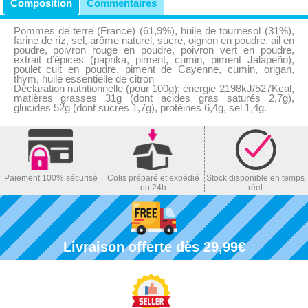
Composition
Commentaires
Pommes de terre (France) (61,9%), huile de tournesol (31%),
farine de riz, sel, arôme naturel, sucre, oignon en poudre, ail en
poudre, poivron rouge en poudre, poivron vert en poudre,
extrait d’épices (paprika, piment, cumin, piment Jalapeño),
poulet cuit en poudre, piment de Cayenne, cumin, origan,
thym, huile essentielle de citron
Déclaration nutritionnelle (pour 100g): énergie 2198kJ/527Kcal,
matières grasses 31g (dont acides gras saturés 2,7g),
glucides 52g (dont sucres 1,7g), protéines 6,4g, sel 1,4g.
Paiement 100% sécurisé
Colis préparé et expédié
Stock disponible en temps
en 24h
réel
Livraison offerte dès 29,99€